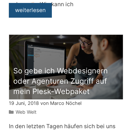
ordnen.
Wie kann ich
weiterlesen
So gebe ich Webdesignern
oder Agenturen Zugriff auf
mein Plesk-Webpaket
19 Juni, 2018 von
Marco Nöchel
Kategorien
Web Welt
In den letzten Tagen häufen sich bei uns