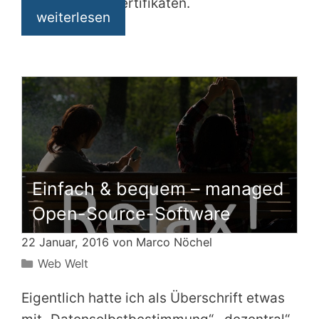
Encrypt“-SSL-Zertifikaten.
weiterlesen
Einfach & bequem – managed
Open-Source-Software
22 Januar, 2016 von
Marco Nöchel
Kategorien
Web Welt
Eigentlich hatte ich als Überschrift etwas