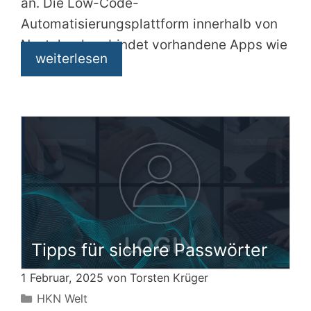
an. Die Low-Code-
Automatisierungsplattform innerhalb von
Nextcloud verbindet vorhandene Apps wie
weiterlesen
Tipps für sichere Passwörter
1 Februar, 2025 von
Torsten Krüger
Kategorien
HKN Welt