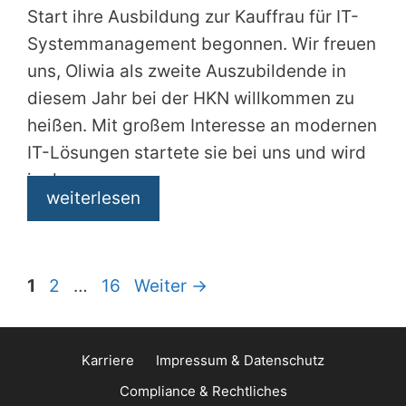
Start ihre Ausbildung zur Kauffrau für IT-
Systemmanagement begonnen. Wir freuen
uns, Oliwia als zweite Auszubildende in
diesem Jahr bei der HKN willkommen zu
heißen. Mit großem Interesse an modernen
IT-Lösungen startete sie bei uns und wird
in den
weiterlesen
Seite
Seite
Seite
1
2
…
16
Weiter
→
Karriere
Impressum & Datenschutz
Compliance & Rechtliches