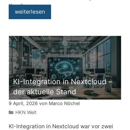
Kundinnen
weiterlesen
KI-Integration in Nextcloud –
der aktuelle Stand
9 April, 2026 von
Marco Nöchel
Kategorien
HKN Welt
KI-Integration in Nextcloud war vor zwei