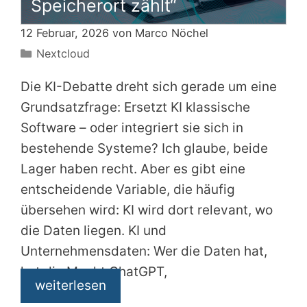
Speicherort zählt“
12 Februar, 2026 von
Marco Nöchel
Kategorien
Nextcloud
Die KI-Debatte dreht sich gerade um eine
Grundsatzfrage: Ersetzt KI klassische
Software – oder integriert sie sich in
bestehende Systeme? Ich glaube, beide
Lager haben recht. Aber es gibt eine
entscheidende Variable, die häufig
übersehen wird: KI wird dort relevant, wo
die Daten liegen. KI und
Unternehmensdaten: Wer die Daten hat,
hat die Macht ChatGPT,
weiterlesen