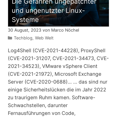
Die Gefahren ungepatchter
und ungenutzter Linux-
Systeme
30 August, 2023 von
Marco Nöchel
Kategorien
Techblog
,
Web Welt
Log4Shell (CVE-2021-44228), ProxyShell
(CVE-2021-31207, CVE-2021-34473, CVE-
2021-34523), VMware vSphere Client
(CVE-2021-21972), Microsoft Exchange
Server (CVE-2020-0688)… … das sind nur
einige Sicherheitslücken die im Jahr 2022
zu traurigem Ruhm kamen. Software-
Schwachstellen, darunter
Fernausführungen von Code,