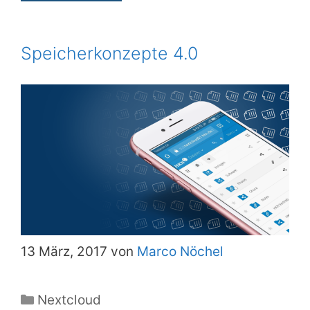
Speicherkonzepte 4.0
13 März, 2017 von
Marco Nöchel
Kategorien
Nextcloud