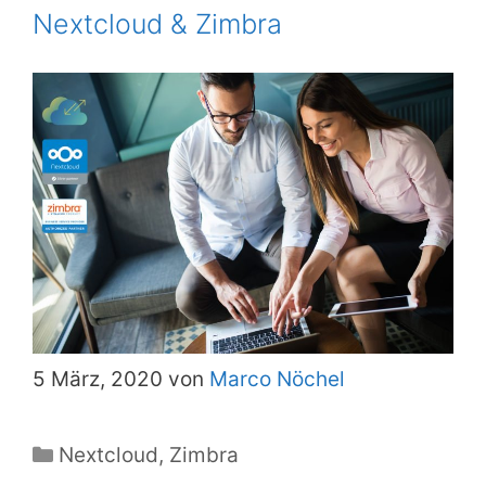
Nextcloud & Zimbra
5 März, 2020 von
Marco Nöchel
Kategorien
Nextcloud
,
Zimbra