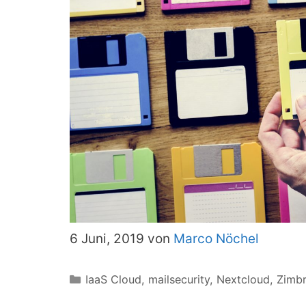
6 Juni, 2019 von
Marco Nöchel
Kategorien
IaaS Cloud
,
mailsecurity
,
Nextcloud
,
Zimb