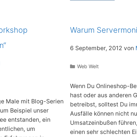
orkshop
Warum Servermonit
n“
6 September, 2012 von
l
Kategorien
Web Welt
Wenn Du Onlineshop-Betr
hast oder aus anderen 
ige Male mit Blog-Serien
betreibst, solltest Du i
zum Beispiel unser
Ausfälle können nicht n
dee entstanden, ein
Umsatzeinbußen führen,
entlichen, um
einen sehr schlechten Ei