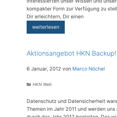
Interessierten unser Wissen und unser
kompakter Form zur Verfügung zu stell
Dir erleichtern, Dir einen
weiterlesen
Aktionsangebot HKN Backup!
6 Januar, 2012 von
Marco Nöchel
Kategorien
HKN Welt
Datenschutz und Datensicherheit war
Themen im Jahr 2011 und werden uns m
durch das Jahr 2012 begleiten. Das wi