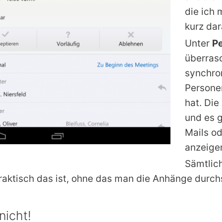
die ich 
kurz da
Unter
P
überras
synchro
Personen
hat. Die
und es g
Mails o
anzeigen
Sämtlic
aktisch das ist, ohne das man die Anhänge durchs
nicht!