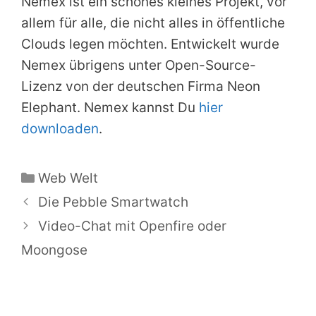
Nemex ist ein schönes kleines Projekt, vor
allem für alle, die nicht alles in öffentliche
Clouds legen möchten. Entwickelt wurde
Nemex übrigens unter Open-Source-
Lizenz von der deutschen Firma Neon
Elephant. Nemex kannst Du
hier
downloaden
.
Kategorien
Web Welt
Die Pebble Smartwatch
Video-Chat mit Openfire oder
Moongose