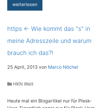
weiterlesen
https <- Wie kommt das "s" in
meine Adresszeile und warum
brauch ich das?!
25 April, 2013 von
Marco Nöchel
Kategorien
HKN Welt
Heute mal ein Blogartikel nur für Plesk-