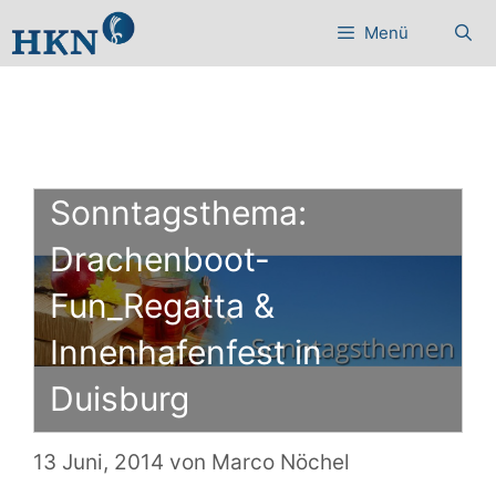
Zum
Menü
Inhalt
springen
Sonntagsthema:
Drachenboot-
Fun_Regatta &
Innenhafenfest in
Duisburg
13 Juni, 2014
von
Marco Nöchel