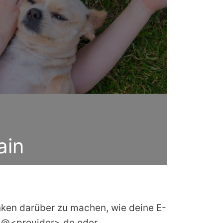
ain
anken darüber zu machen, wie deine E-
l @<provider>.de oder