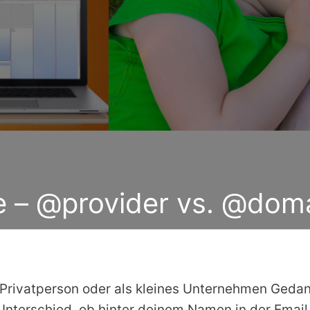
 – @provider vs. @dom
ls Privatperson oder als kleines Unternehmen Ged
 Unterschied, ob hinter deinem Namen in der Emai