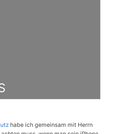
S
hutz
habe ich gemeinsam mit Herrn
h achten muss, wenn man sein iPhone