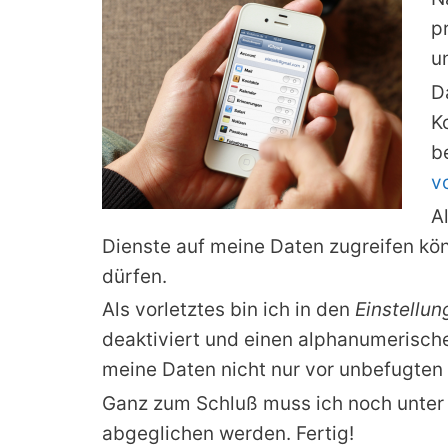
p
u
D
K
b
v
A
Dienste auf meine Daten zugreifen kön
dürfen.
Als vorletztes bin ich in den
Einstellu
deaktiviert und einen alphanumerischen
meine Daten nicht nur vor unbefugten 
Ganz zum Schluß muss ich noch unte
abgeglichen werden. Fertig!