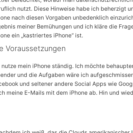
ruflich nutzt. Diese Hinweise habe ich beherzigt
hone nach diesen Vorgaben unbedenklich einzuricht
gebnis meiner Bemühungen und ich kläre die Frag
one ein „kastriertes iPhone“ ist.
e Voraussetzungen
h nutze mein iPhone ständig. Ich möchte behaupt
lender und die Aufgaben wäre ich aufgeschmisse
cebook und seltener andere Social Apps wie Google
ch meine E-Mails mit dem iPhone ab. Hin und wied
achdem ich weiß, das die Clouds amerikanischer