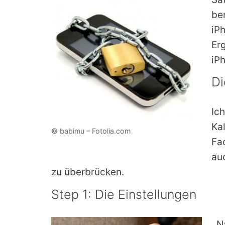
be
iP
Er
iPh
Di
Ic
Ka
© babimu – Fotolia.com
Fa
au
zu überbrücken.
Step 1: Die Einstellungen
N