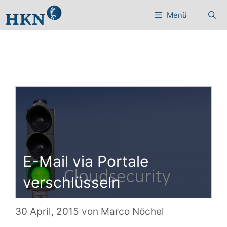
Zum
Menü
Inhalt
springen
E-Mail via Portale
verschlüsseln
30 April, 2015
von
Marco Nöchel