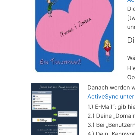
Di
[t
und
Di
Wä
Hi
Op
Danach werden wi
ActiveSync unter 
1.) E-Mail“: gib h
2.) Deine „Domain
3.) Bei „Benutze
4.) Dein „Kennwor