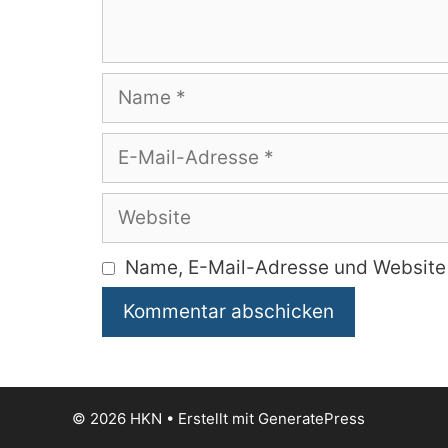
Name
E-
Mail-
Adresse
Website
Name, E-Mail-Adresse und Website 
© 2026 HKN
• Erstellt mit
GeneratePress