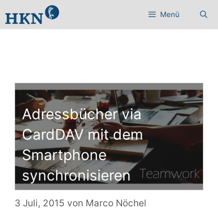
Zum
Menü
Inhalt
springen
Adressbücher via
CardDAV mit dem
Smartphone
synchronisieren
3 Juli, 2015
von
Marco Nöchel