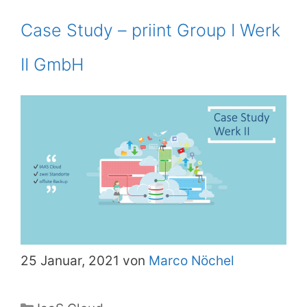
Case Study – priint Group I Werk
II GmbH
25 Januar, 2021 von
Marco Nöchel
Kategorien