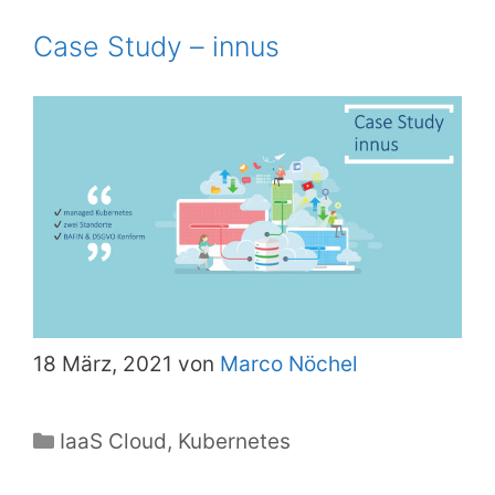
Case Study – innus
18 März, 2021 von
Marco Nöchel
Kategorien
IaaS Cloud
,
Kubernetes